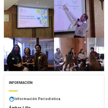
INFORMACIÓN
face
Información Periodistica
Ámbar Lillo