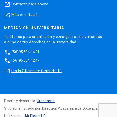
launch
Contacto para apoyo
launch
Más orientación
MEDIACIÓN UNIVERSITARIA
Teléfonos para orientación y consejo si se ha vulnerado
alguno de tus derechos en la universidad.
phone
(56)95504 1691
phone
(56)95504 1247
launch
Ir a la Oficina de Ombuds UC
Diseño y desarrollo:
Urantiacos
Sitio administrado por: Dirección Académica de Docencia
Utilizando el
Kit Digital UC