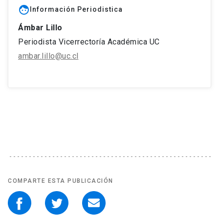
face
Información Periodistica
Ámbar Lillo
Periodista Vicerrectoría Académica UC
ambar.lillo@uc.cl
COMPARTE ESTA PUBLICACIÓN