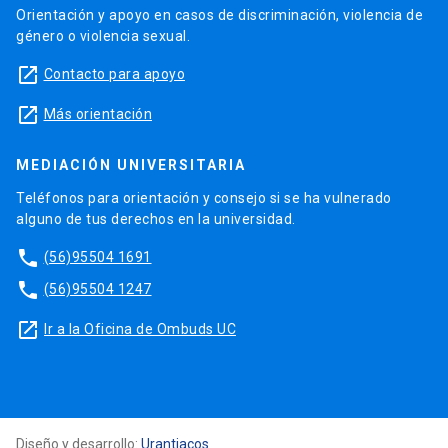
Orientación y apoyo en casos de discriminación, violencia de
género o violencia sexual.
launch
Contacto para apoyo
launch
Más orientación
MEDIACIÓN UNIVERSITARIA
Teléfonos para orientación y consejo si se ha vulnerado
alguno de tus derechos en la universidad.
phone
(56)95504 1691
phone
(56)95504 1247
launch
Ir a la Oficina de Ombuds UC
Diseño y desarrollo:
Urantiacos